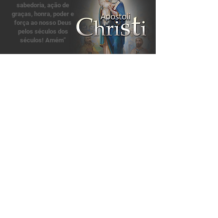
sabedoria, ação de
graças, honra, poder e
força ao nosso Deus
pelos séculos dos
séculos! Amém”
Apocalipse 7, 12
Nossas Redes Sociais:
Apoie nosso Apostolado»
Contate-nos