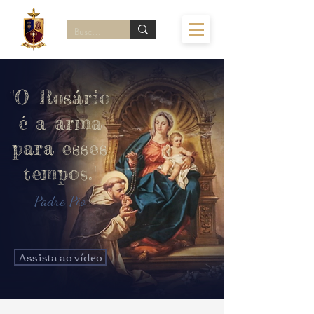
"O Rosário
é a arma
para esses
tempos."
Padre Pio
Assista ao vídeo