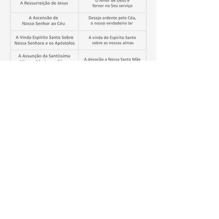
Sugestão de Meditação
(Para
pausar o slide, basta clicar na
imagem)