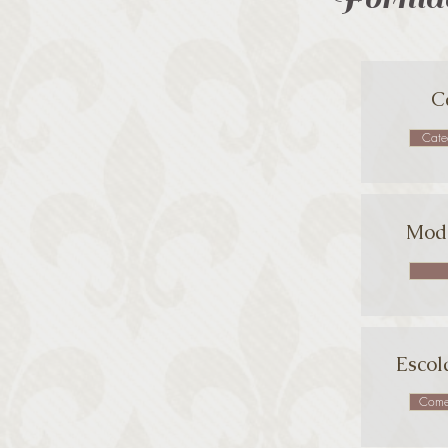
C
Cate
Modé
Escol
Come