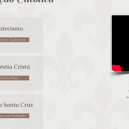
atecismo
cismo Tradicional
stia Cristã
Saiba Mais
L
a Santa Cruz
ce sua Formação