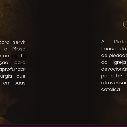
C
A Plata
ara servir
Imaculada 
m a Missa
de piedade
m ambiente
da Igrej
ição para
devocioná
aprofundar
pode ter a
turgia que
atravess
a em suas
católica.