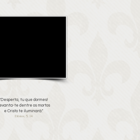
"Desperta, tu que dormes!
evanta-te dentre os mortos
e Cristo te iluminará."
Efésios, 5, 14