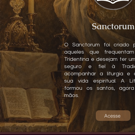
Sanctorum
O Sanctorum foi criado p
aqueles que frequenta
Tridentina e desejam ter u
seguro e fiel à Trad
acompanhar a liturgia e 
sua vida espiritual. A Li
formou os santos, agor
mãos.
Acesse