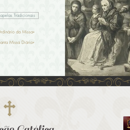
apelas Tradicionais
rdinário da Missa»
anta Missa Diária»
ão Católica