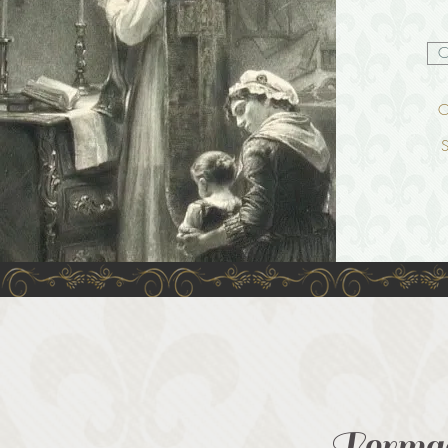
C
O
S
Formaç