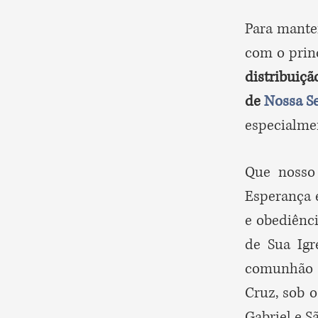
Para mante
com o prin
distribuiçã
de
Nossa S
especialmen
Que nosso 
Esperança 
e obediênci
de Sua Igr
comunhão 
Cruz, sob o
Gabriel e Sã