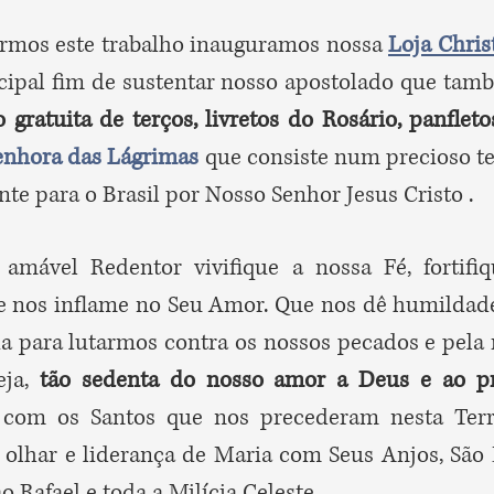
rmos este trabalho inauguramos nossa
Loja Chris
cipal fim de sustentar nosso apostolado que tam
o gratuita de terços, livretos do Rosário, panflet
enhora das Lágrimas
que consiste num precioso t
te para o Brasil por Nosso Senhor Jesus Cristo .
amável Redentor vivifique a nossa Fé, fortifi
e nos inflame no Seu Amor. Que nos dê humildade
a para lutarmos contra os nossos pecados e pela 
eja,
tão sedenta do nosso amor a Deus e ao p
com os Santos que nos precederam nesta Terr
 olhar e liderança de Maria com Seus Anjos, São 
o Rafael e toda a Milícia Celeste.