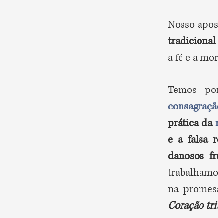
Nosso apos
tradicional
a fé e a mo
Temos por
consagraçã
prática da
e a falsa 
danosos fr
trabalhamos
na promes
Coração tri