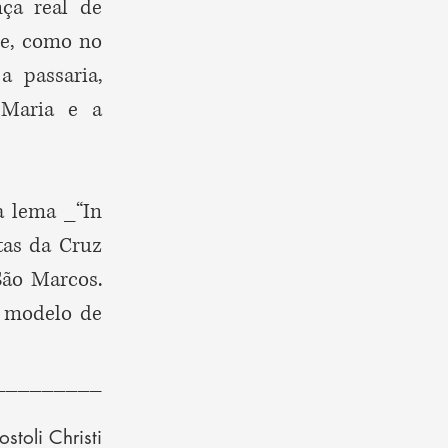
ça real de
s e, como no
a passaria,
 Maria e a
a lema _“In
tas da Cruz
São Marcos.
o modelo de
_________
stoli Christi