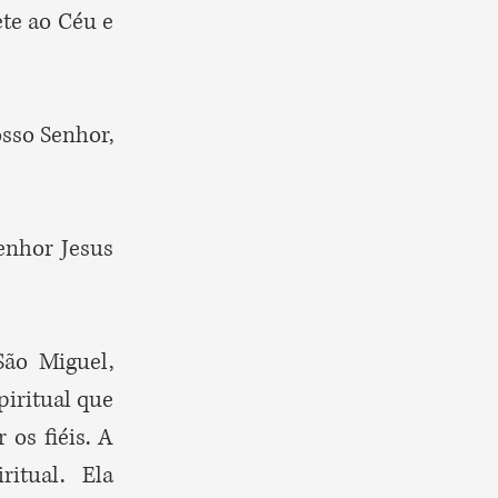
ete ao Céu e
sso Senhor,
enhor Jesus
São Miguel,
piritual que
 os fiéis. A
itual. Ela