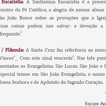
 Eucaristia
:
A Santíssima Eucaristia é a presen
 centro da Fé Católica, a alegria de nossas alma
ão João Bosco sobre as provações que a Igrej
duas coisas podem nos salvar: a devoção a
requente.”
 / Flâmula:
A Santa Cruz faz referência ao noss
Vinces”_ Com este sinal vencerás”. Nas três pon
esentados os Evangelistas São Lucas, São João e 
pecial temos em São João Evangelista, o noss
Nossa Senhora e de Apóstolo do Sagrado Coração.
Equipe Apo