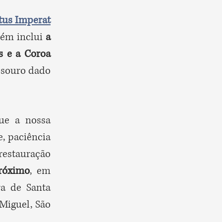
tus Imperat
bém inclui
a
os e a Coroa
esouro dado
que a nossa
, paciência
restauração
róximo
, em
a de Santa
Miguel, São