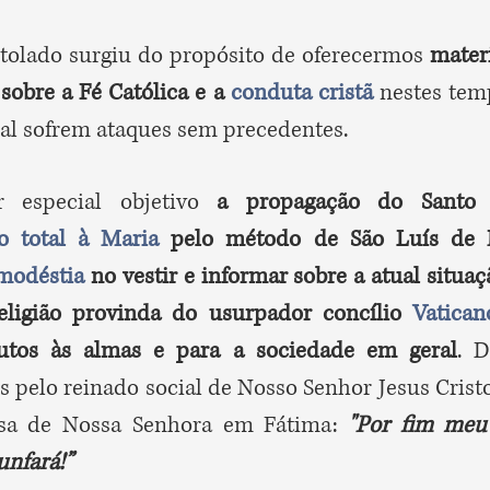
tolado surgiu do propósito de oferecermos
mater
 sobre a Fé Católica e a
conduta cristã
nestes te
ral sofrem ataques sem precedentes.
 especial objetivo
a propagação do Santo 
o total à Maria
pelo método de São Luís de M
modéstia
no vestir e informar sobre a atual situaç
religião provinda do usurpador concílio
Vatican
utos às almas e para a sociedade em geral
. 
 pelo reinado social de Nosso Senhor Jesus Crist
sa de Nossa Senhora em Fátima:
"Por fim meu
unfará!”