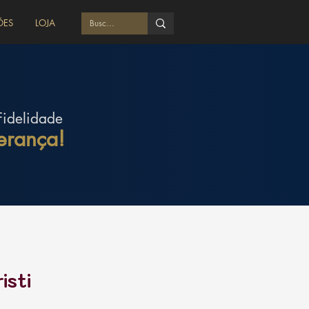
ÕES
LOJA
Fidelidade
erança!
isti