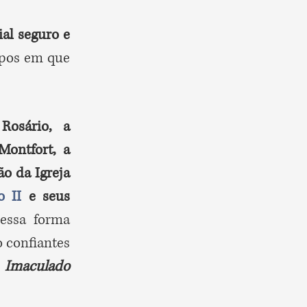
ial seguro e
mpos em que
Rosário, a
ontfort,
a
ão da Igreja
o II
e seus
Dessa forma
o confiantes
 Imaculado