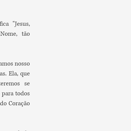
ca “Jesus,
 Nome, tão
amos nosso
s. Ela, que
teremos se
 para todos
ado Coração