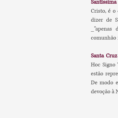
Santíssima
Cristo, é o
dizer de S
_“apenas 
comunhão f
Santa Cruz
Hoc Signo 
estão repr
De modo es
devoção à 