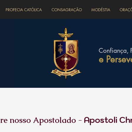
PROFECIA CATÓLICA
CONSAGRAÇÃO
MODÉSTIA
ORAÇ
Confiança, 
e Persev
Apostoli Chr
re nosso Apostolado -