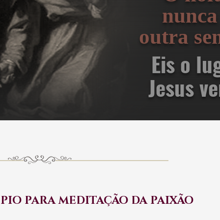
nunca
outra se
Eis o lu
Jesus ve
PIO PARA MEDITAÇÃO DA PAIXÃO