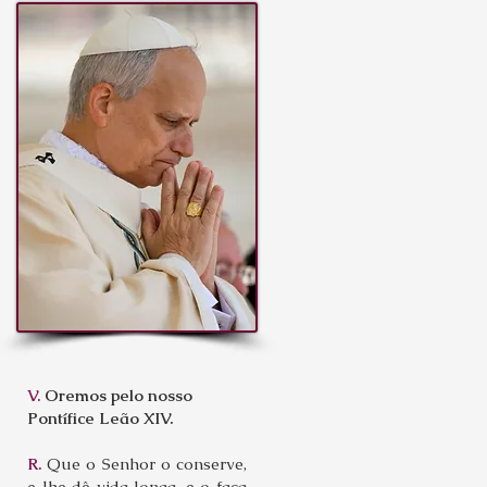
V.
Oremos pelo nosso
Pontífice Leão XIV.
R.
Que o Senhor o conserve,
e lhe dê vida longa, e o faça