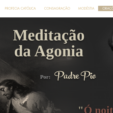
PROFECIA CATÓLICA
CONSAGRAÇÃO
MODÉSTIA
ORAÇ
Meditação
da Agonia
Padre Pio
Por:
"
Ó noi