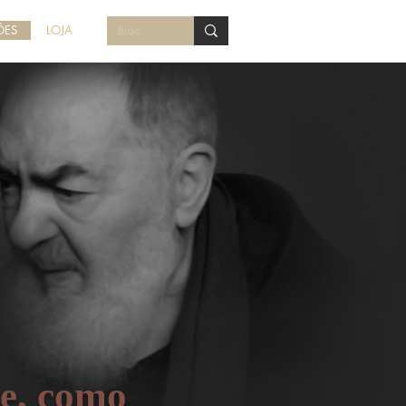
ÕES
LOJA
te, como