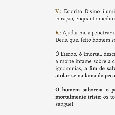
V.:
Espírito Divino ilum
coração, enquanto medito
R.:
Ajudai-me a penetrar 
Deus, que, feito homem s
Ó Eterno, ó Imortal, desc
a morte infame sobre a c
ignomínias,
a fim de sal
atolar-se na lama do pec
O homem saboreia o pe
mortalmente triste
; os 
sangue!