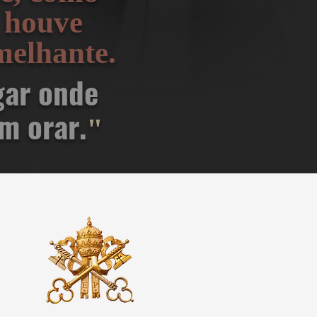
 houve
melhante.
gar onde
m orar.
"