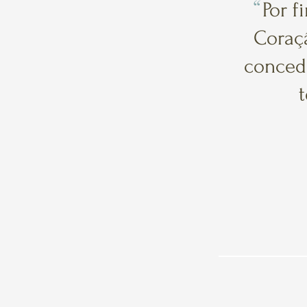
“
Por 
Coraçã
conced