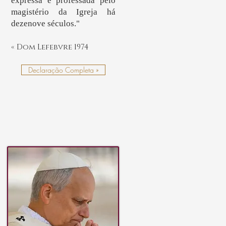
expressa e professada pelo
magistério da Igreja há
dezenove séculos."
« Dom Lefebvre 1974
Declaração Completa »