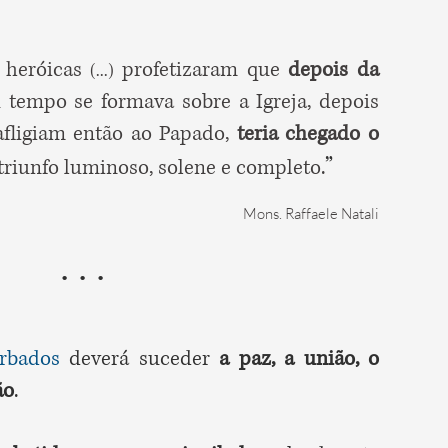
 heróicas
profetizaram que
depois da
(...)
tempo se formava sobre a Igreja, depois
afligiam então ao Papado,
teria chegado o
”
 triunfo luminoso, solene e completo
.
Mons. Raffaele Natali
. . .
rbados
deverá suceder
a paz, a união, o
ão
.