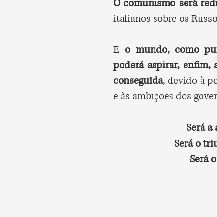
O comunismo será red
italianos sobre os Russ
E
o mundo, como purif
poderá aspirar, enfim,
conseguida
, devido à p
e às ambições dos gove
Será a 
Será o tri
Será o