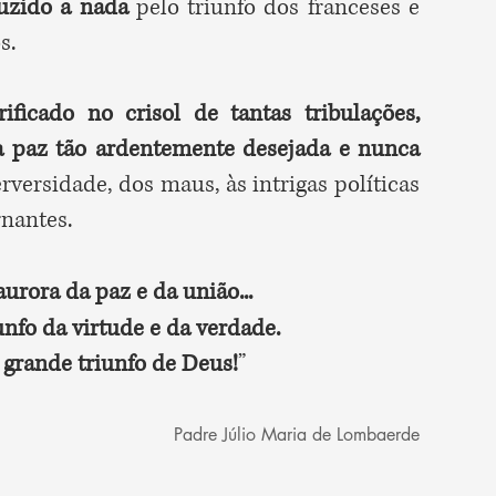
uzido a nada
pelo triunfo dos franceses e
os.
icado no crisol de tantas tribulações,
 a paz tão ardentemente desejada e nunca
erversidade, dos maus, às intrigas políticas
rnantes.
aurora da paz e da união...
unfo da virtude e da verdade.
 grande triunfo de Deus!
”
Padre Júlio Maria de Lombaerde