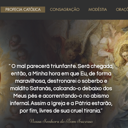
PROFECIA CATÓLICA
CONSAGRAÇÃO
MODÉSTIA
ORAÇ
“
O mal parecerá triunfante. Será chegada,
então, a Minha hora em que Eu, de forma
maravilhosa, destronarei o soberbo e
maldito Satanás, calcando-o debaixo dos
Meus pés e acorrentando-o no abismo
infernal. Assim a Igreja e a Pátria estarão,
por fim, livres de sua cruel tirania.
”
Nossa Senhora do Bom Sucesso