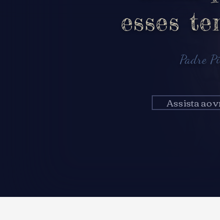
esses te
Padre Pi
Assista ao v