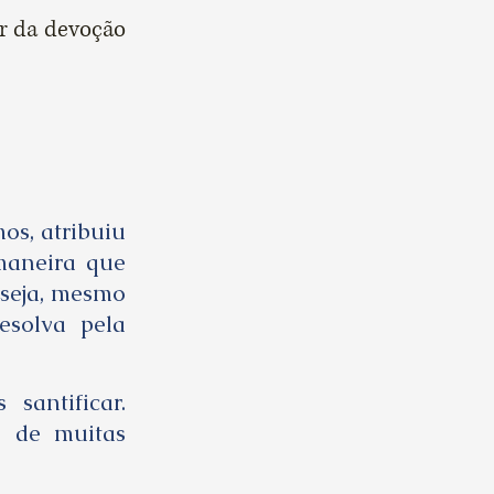
r da devoção
os, atribuiu
maneira que
 seja, mesmo
esolva pela
santificar.
o de muitas