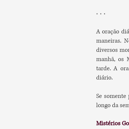
. . .
A oração diá
maneiras. N
diversos mo
manhã, os M
tarde. A or
diário.
Se somente p
longo da sem
Mistérios G