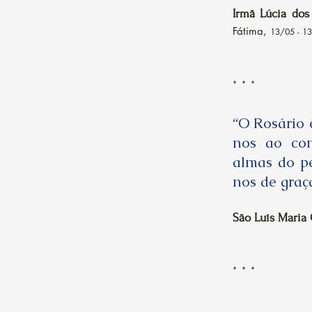
Irmã Lúcia dos
Fátima,
13/05 - 1
. . .
“O Rosário 
nos ao con
almas do p
nos de graça
São Luís Maria
. . .