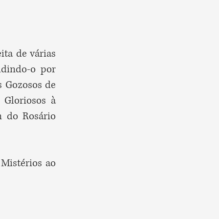
ita de várias
idindo-o por
s Gozosos de
 Gloriosos à
m do Rosário
 Mistérios ao