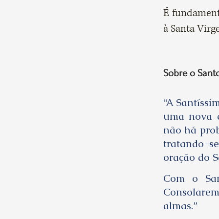
É fundament
à Santa Virg
Sobre o Santo
“A Santíssi
uma nova e
não há prob
tratando-s
oração do S
Com o Sant
Consolarem
almas.”