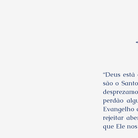
“Deus está 
são o Sant
desprezamo
perdão alg
Evangelho c
rejeitar a
que Ele nos