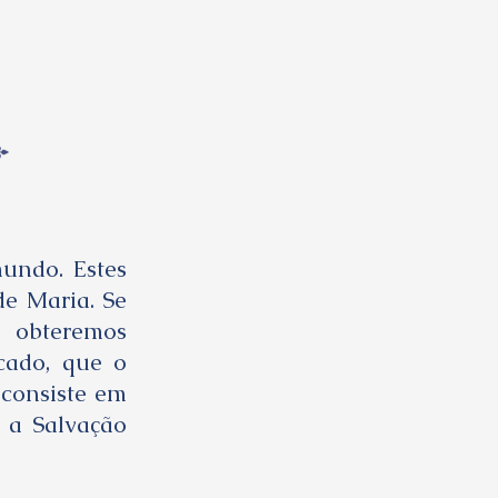
mundo. Estes
e Maria. Se
o obteremos
cado, que o
 consiste em
 a Salvação