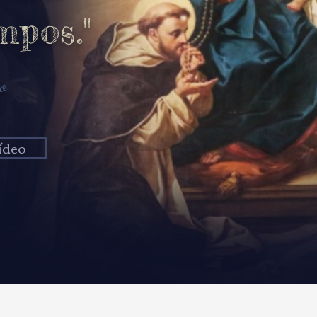
mpos."
o
ídeo