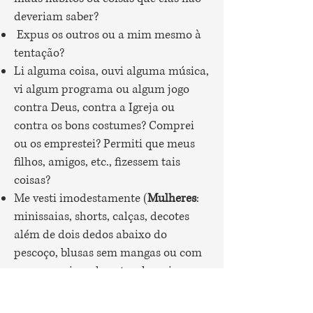
deveriam saber?
Expus os outros ou a mim mesmo à
tentação?
Li alguma coisa, ouvi alguma música,
vi algum programa ou algum jogo
contra Deus, contra a Igreja ou
contra os bons costumes? Comprei
ou os emprestei? Permiti que meus
filhos, amigos, etc., fizessem tais
coisas?
Me vesti imodestamente (
Mulheres
:
minissaias, shorts, calças, decotes
além de dois dedos abaixo do
pescoço, blusas sem mangas ou com
mangas acima do cotovelo, saias que
não fossem abaixo do joelho, roupas
transparentes, biquínis, etc.
Homens
: