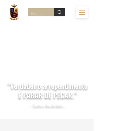
“
Verdadeiro arrependimento
É PARAR DE PECAR.”
- Santo Ambrósio -