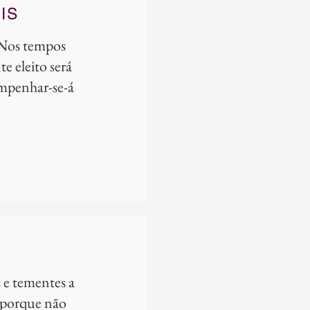
IS
) Nos tempos
 eleito será
empenhar-se-á
"
s e tementes a
, porque não