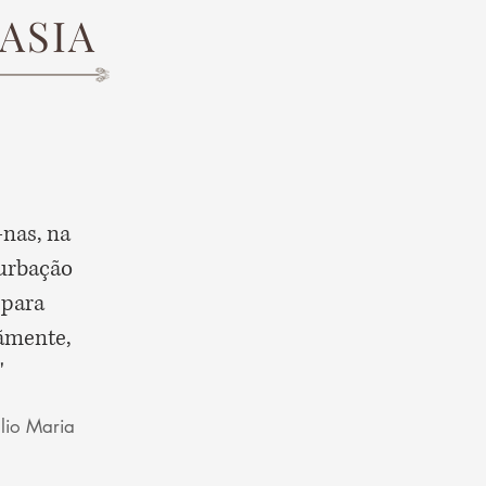
ASIA
nas, na
urbação
 para
tãmente,
"
úlio Maria