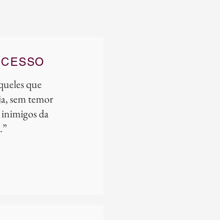
UCESSO
aqueles que
eja, sem temor
 inimigos da
m.”