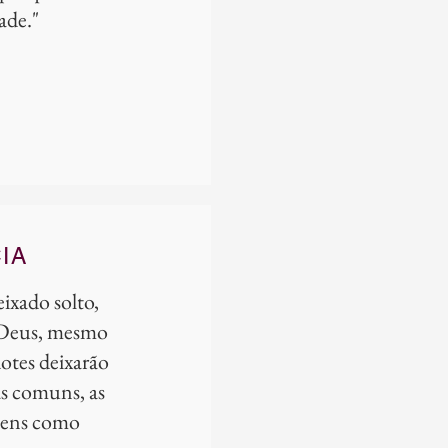
ade."
IA
ixado solto,
 Deus, mesmo
dotes deixarão
as comuns, as
mens como