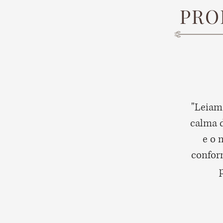
PRO
"Leiam
calma 
e o 
conform