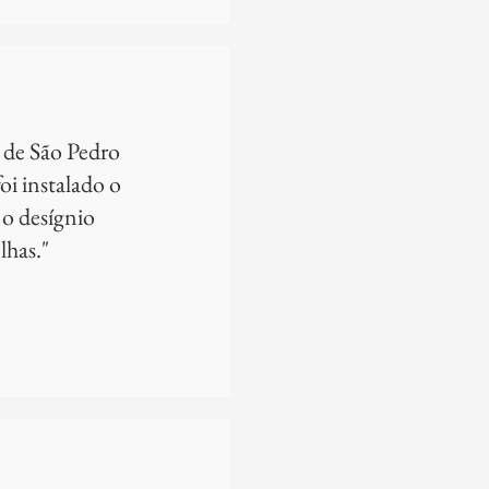
e de São Pedro
oi instalado o
o desígnio
lhas."