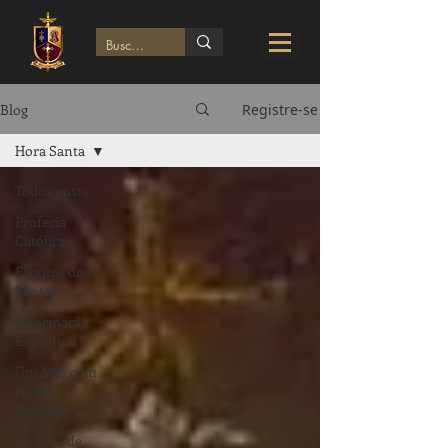
Blog
Registre-se
Hora Santa
Todos posts
Profecia
Católica
Escritos dos
Santos
Informação
Espiritual
Um Mês com
Nossa
Senhora
Novena de