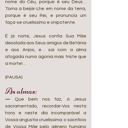
nome do Céu, porque é seu Deus… 
Torna a beijar-Lhe em nome da terra, 
porque é seu Rei, e pronuncia um 
faça-se cruelíssimo e onipotente.
É já noite, Jesus confia Sua Mãe 
desolada aos Seus amigos de Betânia 
e aos Anjos, e… sai com a alma 
afogada numa agonia mais triste que 
a morte!…
(PAUSA)
As almas:
— 
Que bem nos faz, ó Jesus 
sacramentado, recordar-Vos nesta 
hora e neste dia incomparável a 
Vossa angústia cruelíssima: o sacrifício 
de Vossa Mãe pelo gênero humano 