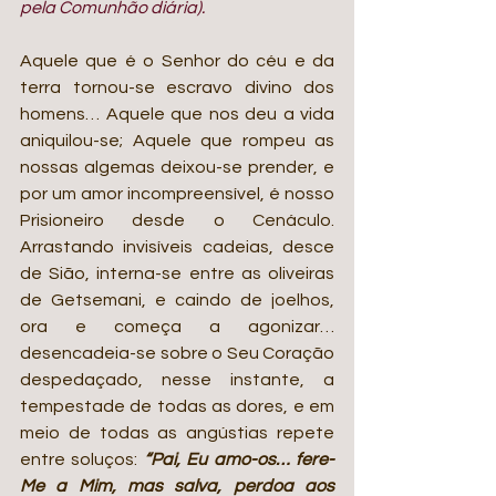
pela Comunhão diária).
Aquele que é o Senhor do céu e da 
terra tornou-se escravo divino dos 
homens… Aquele que nos deu a vida 
aniquilou-se; Aquele que rompeu as 
nossas algemas deixou-se prender, e 
por um amor incompreensível, é nosso 
Prisioneiro desde o Cenáculo. 
Arrastando invisíveis cadeias, desce 
de Sião, interna-se entre as oliveiras 
de Getsemani, e caindo de joelhos, 
ora e começa a agonizar… 
desencadeia-se sobre o Seu Coração 
despedaçado, nesse instante, a 
tempestade de todas as dores, e em 
meio de todas as angústias repete 
entre soluços: 
“Pai, Eu amo-os… fere-
Me a Mim, mas salva, perdoa aos 