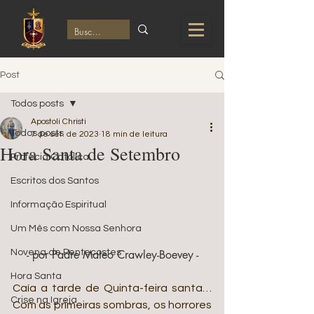
Post
Todos posts
Apostoli Christi
Todos posts
7 de set. de 2023
18 min de leitura
Hora Santa de Setembro
Profecia Católica
Escritos dos Santos
Informação Espiritual
Um Mês com Nossa Senhora
Novena de Pentecostes
- por Padre Mateo Crawley-Boevey -
Hora Santa
Caía a tarde de Quinta-feira santa… 
Crise na Igreja
Com as primeiras sombras, os horrores 