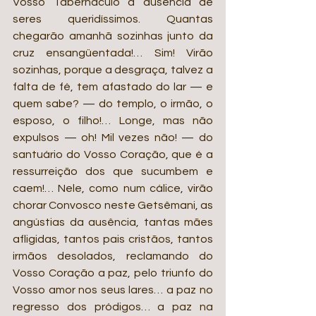
Vosso Tabernáculo a ausência de 
seres queridíssimos. Quantas 
chegarão amanhã sozinhas junto da 
cruz ensangüentada!… Sim! Virão 
sozinhas, porque a desgraça, talvez a 
falta de fé, tem afastado do lar — e 
quem sabe? — do templo, o irmão, o 
esposo, o filho!… Longe, mas não 
expulsos — oh! Mil vezes não! — do 
santuário do Vosso Coração, que é a 
ressurreição dos que sucumbem e 
caem!… Nele, como num cálice, virão 
chorar Convosco neste Getsêmani, as 
angústias da ausência, tantas mães 
afligidas, tantos pais cristãos, tantos 
irmãos desolados, reclamando do 
Vosso Coração a paz, pelo triunfo do 
Vosso amor nos seus lares… a paz no 
regresso dos pródigos… a paz na 