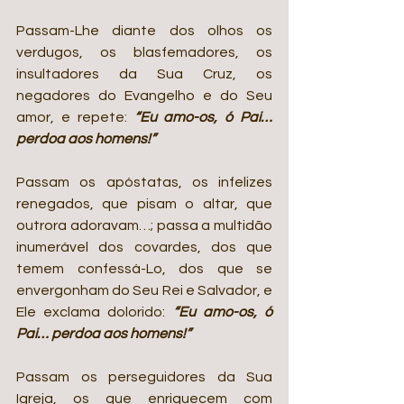
Passam-Lhe diante dos olhos os 
verdugos, os blasfemadores, os 
insultadores da Sua Cruz, os 
negadores do Evangelho e do Seu 
amor, e repete: 
“Eu amo-os, ó Pai… 
perdoa aos homens!”
Passam os apóstatas, os infelizes 
renegados, que pisam o altar, que 
outrora adoravam…; passa a multidão 
inumerável dos covardes, dos que 
temem confessá-Lo, dos que se 
envergonham do Seu Rei e Salvador, e 
Ele exclama dolorido: 
“Eu amo-os, ó 
Pai… perdoa aos homens!”
Passam os perseguidores da Sua 
Igreja, os que enriquecem com 