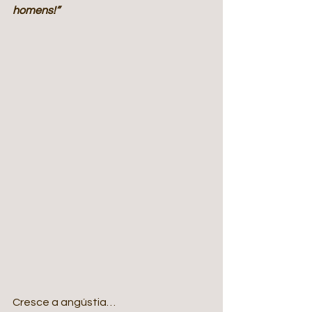
homens!”
Cresce a angústia…