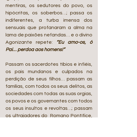
mentiras, os sedutores do povo, os 
hipócritas, os soberbos…; passa os 
indiferentes, a turba imensa dos 
sensuais que profanaram a alma na 
lama de paixões nefandas… e o divino 
Agonizante repete: 
“Eu amo-os, ó 
Pai… perdoa aos homens!”
Passam os sacerdotes tíbios e infiéis, 
os pais mundanos e culpados na 
perdição de seus filhos… passam as 
famílias, com todos os seus delitos, as 
sociedades com todas as suas orgias, 
os povos e os governantes com todos 
os seus insultos e revoltas…; passam 
os ultrajadores do  Romano Pontífice, 
Seu Vigário… e soluçando, afogado 
nesse lago insondável de tédios, 