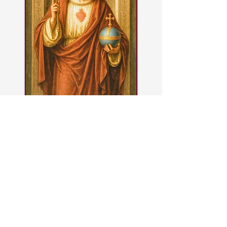
"Venha a nós o
reinado de Vosso
amante Coração"
Hora Santa