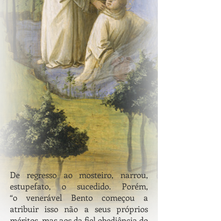
De regresso ao mosteiro, narrou,
estupefato, o sucedido. Porém,
“o venerável Bento começou a
atribuir isso não a seus próprios
méritos, mas aos da fiel obediência do