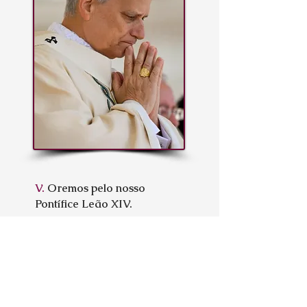
V.
Oremos pelo nosso
Pontífice Leão XIV.
R.
Que o Senhor o conserve,
e lhe dê vida longa, e o faça
santo na terra, e não o
entregue à vontade de seus
inimigos.