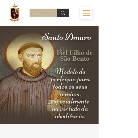
Santo Amaro
Fiel Filho de
São Bento
Modelo de
perfeição para
todos os seus
irmãos,
especialmente
na virtude da
obediência.