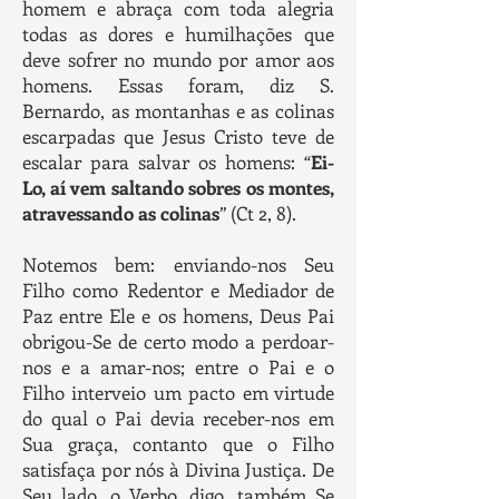
homem e abraça com toda alegria
todas as dores e humilhações que
deve sofrer no mundo por amor aos
homens. Essas foram, diz S.
Bernardo, as montanhas e as colinas
escarpadas que Jesus Cristo teve de
escalar para salvar os homens: “
Ei-
Lo, aí vem saltando sobres os montes,
atravessando as colinas
” (Ct 2, 8).
Notemos bem: enviando-nos Seu
Filho como Redentor e Mediador de
Paz entre Ele e os homens, Deus Pai
obrigou-Se de certo modo a perdoar-
nos e a amar-nos; entre o Pai e o
Filho interveio um pacto em virtude
do qual o Pai devia receber-nos em
Sua graça, contanto que o Filho
satisfaça por nós à Divina Justiça. De
Seu lado, o Verbo, digo, também Se