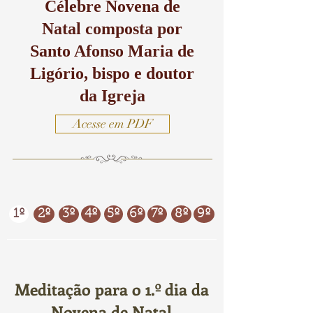
Célebre Novena de
Natal composta por
Santo Afonso Maria de
Ligório, bispo e doutor
da Igreja
Acesse em PDF
1º
2º
3º
4º
5º
6º
7º
8º
9º
Meditação para o 1.º dia da
Novena de Natal