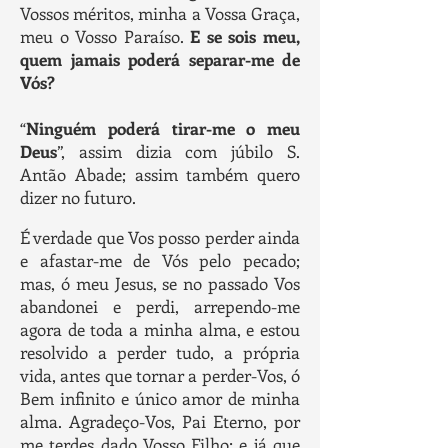
Vossos méritos, minha a Vossa Graça,
meu o Vosso Paraíso.
E se sois meu,
quem jamais poderá separar-me de
Vós?
“
Ninguém poderá tirar-me o meu
Deus
”, assim dizia com júbilo S.
Antão Abade; assim também quero
dizer no futuro.
É verdade que Vos posso perder ainda
e afastar-me de Vós pelo pecado;
mas, ó meu Jesus, se no passado Vos
abandonei e perdi, arrependo-me
agora de toda a minha alma, e estou
resolvido a perder tudo, a própria
vida, antes que tornar a perder-Vos, ó
Bem infinito e único amor de minha
alma. Agradeço-Vos, Pai Eterno, por
me terdes dado Vosso Filho; e já que