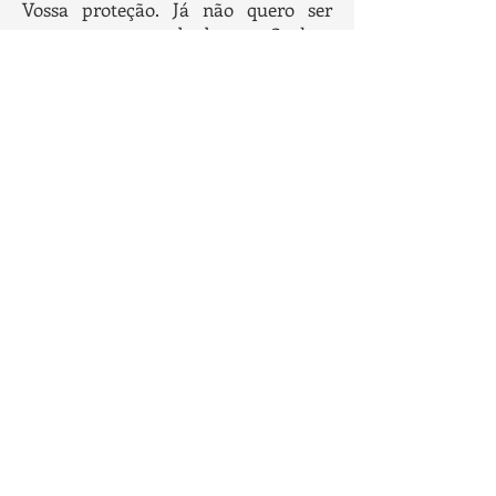
Vossa proteção. Já não quero ser
meu, quero ser todo do meu Senhor.
A Vós compete tornar-me fiel, confio
em Vós.
MEDITAÇÃO PARA O 2º DIA
Compartilhar
Artigos Recomendados: