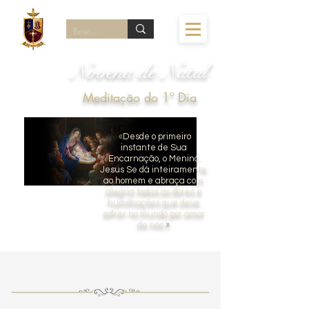
Novena de Natal
Meditação do 1º Dia
«
Desde o primeiro
instante de Sua
Encarnação, o Menino
Jesus Se dá inteiramente
ao homem e abraça com
alegria todas as dores e
humilhações que deve
sofrer no mundo por amor
de nós.
»