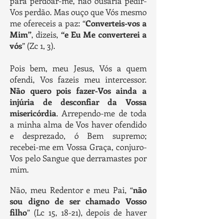
para perdoar-me, não ousaria pedir-
Vos perdão. Mas ouço que Vós mesmo
me ofereceis a paz: “
Converteis-vos a
Mim”
, dizeis,
“e Eu Me converterei a
vós
” (Zc 1, 3).
Pois bem, meu Jesus, Vós a quem
ofendi, Vos fazeis meu intercessor.
Não quero pois fazer-Vos ainda a
injúria de desconfiar da Vossa
misericórdia
. Arrependo-me de toda
a minha alma de Vos haver ofendido
e desprezado, ó Bem supremo;
recebei-me em Vossa Graça, conjuro-
Vos pelo Sangue que derramastes por
mim.
Não, meu Redentor e meu Pai, “
não
sou digno de ser chamado Vosso
filho
” (Lc 15, 18-21), depois de haver