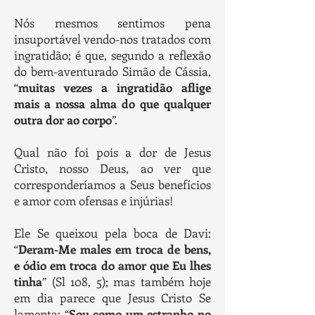
Nós mesmos sentimos pena
insuportável vendo-nos tratados com
ingratidão; é que, segundo a reflexão
do bem-aventurado Simão de Cássia,
“
muitas vezes a ingratidão aflige
mais a nossa alma do que qualquer
outra dor ao corpo
”.
Qual não foi pois a dor de Jesus
Cristo, nosso Deus, ao ver que
corresponderíamos a Seus benefícios
e amor com ofensas e injúrias!
Ele Se queixou pela boca de Davi:
“
Deram-Me males em troca de bens,
e ódio em troca do amor que Eu lhes
tinha
” (Sl 108, 5); mas também hoje
em dia parece que Jesus Cristo Se
lamenta: “
Sou como um estranho no