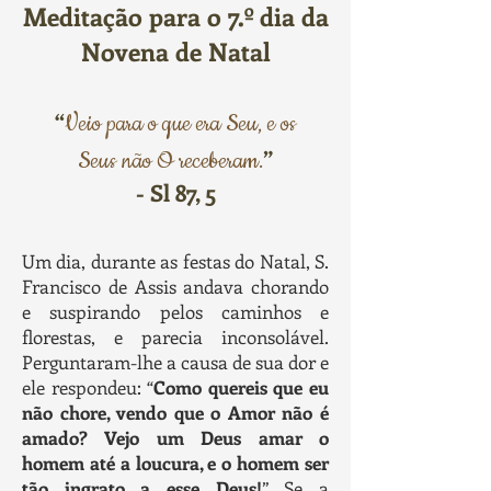
Meditação para o 7.º dia da
Novena de Natal
“
Veio para o que era Seu, e os
”
Seus não O receberam.
- Sl 87, 5
Um dia, durante as festas do Natal, S.
Francisco de Assis andava chorando
e suspirando pelos caminhos e
florestas, e parecia inconsolável.
Perguntaram-lhe a causa de sua dor e
ele respondeu: “
Como quereis que eu
não chore, vendo que o Amor não é
amado?
Vejo um Deus amar o
homem até a loucura, e o homem ser
tão ingrato a esse Deus!
” Se a