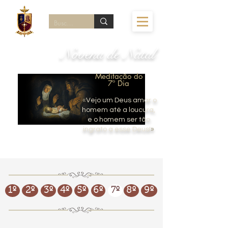
Novena de Natal
Meditação do
7º Dia
«
Vejo um Deus amar o
homem até a loucura,
e o homem ser tão
ingrato a esse Deus!
»
1º
2º
3º
4º
5º
6º
7º
8º
9º