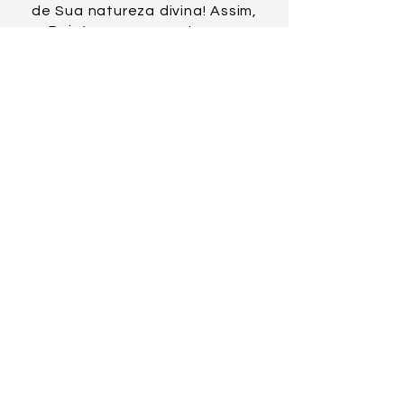
de Sua natureza divina! Assim,
o Rei é, ao mesmo tempo, o
Bom Pastor!
MEDITAÇÃO PARA O 8º DIA
Compartilhar
Artigos Recomendados: