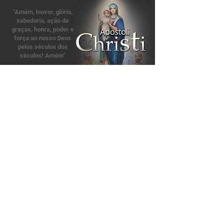
“Amém, louvor, glória,
sabedoria, ação de
graças, honra, poder e
força ao nosso Deus
pelos séculos dos
séculos! Amém”
Apocalipse 7, 12
Nossas Redes Sociais:
Apoie nosso Apostolado»
Contate-nos