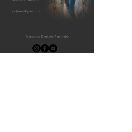
Apocalipse 7, 12
Nossas Redes Sociais:
Apoie nosso Apostolado»
Contate-nos