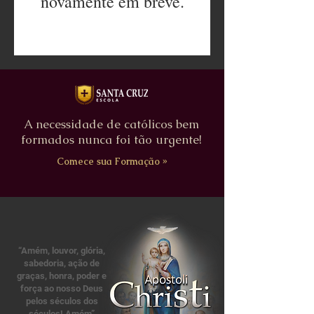
novamente em breve.
A necessidade de católicos bem
formados nunca foi tão urgente!
Comece sua Formação »
“Amém, louvor, glória,
sabedoria, ação de
graças, honra, poder e
força ao nosso Deus
pelos séculos dos
séculos! Amém”