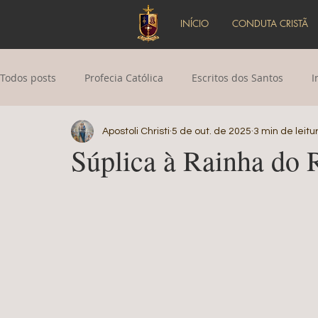
INÍCIO
CONDUTA CRISTÃ
Todos posts
Profecia Católica
Escritos dos Santos
I
Apostoli Christi
5 de out. de 2025
3 min de leitu
Novena de Pentecostes
Hora Santa
Crise na Igreja
Súplica à Rainha do 