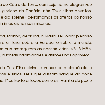
a do Céu e da terra, com cujo nome alegram-se 
loriosa do Rosário, nós Teus filhos devotos, 
e dia solene), derramamos os afetos do nosso 
imimos as nossas misérias.
a, Rainha, debruça, ó Maria, teu olhar piedoso 
re a Itália, sobre a Europa, e sobre o mundo. 
s que amarguram as nossas vidas. Vê, ó Mãe, 
, quantas calamidades e aflições nos oprimem.
do Teu Filho divino e vence com clemência o 
os e filhos Teus que custam sangue ao doce 
ão. Mostra-te a todos como és, Rainha da paz e 