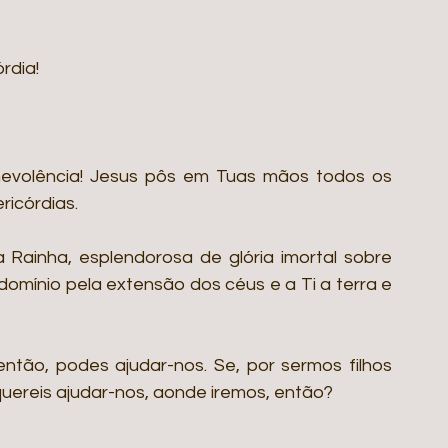
rdia! 
nevolência! Jesus pôs em Tuas mãos todos os 
ricórdias.
 Rainha, esplendorosa de glória imortal sobre 
omínio pela extensão dos céus e a Ti a terra e 
então, podes ajudar-nos. Se, por sermos filhos 
quereis ajudar-nos, aonde iremos, então?