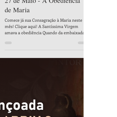
Apostoli Christi
27 de mai. de 2019
6 min de leitura
Um Mês com Nossa Senhora
27 de Maio - A Obediência
de Maria
Comece já sua Consagração à Maria neste
mês! Clique aqui! A Santíssima Virgem
amava a obediência Quando da embaixada
de São Gabriel não...