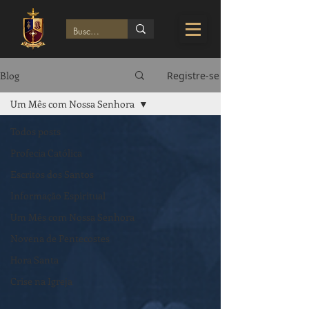
Blog
Registre-se
Um Mês com Nossa Senhora
Todos posts
Profecia Católica
Escritos dos Santos
Informação Espiritual
Um Mês com Nossa Senhora
Novena de Pentecostes
Hora Santa
Crise na Igreja