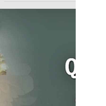
mês! Clique aqui! Afirmo que, entre todas as
práticas devotas, nenhuma há que tanto
agrade a...