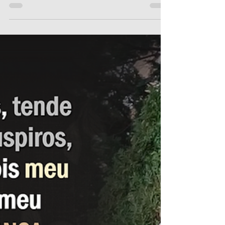
Apostoli Christi
26 de mai. de 2019
6 min de leitura
Um Mês com Nossa Senhora
26 de Maio - A Humildade de
Maria
Comece já sua Consagração à Maria neste
mês! Clique aqui! De todas as virtudes é a
humildade o fundamento e a guarda, lê-se
com razão nos...