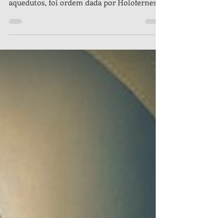
Comece já sua Consagração à Maria neste
mês! Clique aqui! Que lhe arrebentassem os
aquedutos, foi ordem dada por Holofernes
para tomar a...