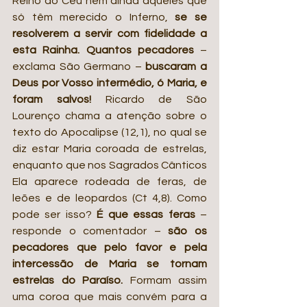
Reino do Céu nem ainda aqueles que 
só têm merecido o Inferno, 
se se 
resolverem a servir com fidelidade a 
esta Rainha. Quantos pecadores 
– 
exclama São Germano – 
buscaram a 
Deus por Vosso intermédio, ó Maria, e 
foram salvos! 
Ricardo de São 
Lourenço chama a atenção sobre o 
texto do Apocalipse (12,1), no qual se 
diz estar Maria coroada de estrelas, 
enquanto que nos Sagrados Cânticos 
Ela aparece rodeada de feras, de 
leões e de leopardos (Ct 4,8). Como 
pode ser isso?
 É que essas feras
 – 
responde o comentador –
 são os 
pecadores que pelo favor e pela 
intercessão de Maria se tornam 
estrelas do Paraíso.
 Formam assim 
uma coroa que mais convém para a 