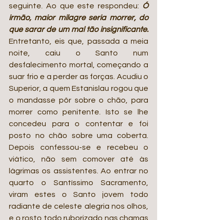
seguinte. Ao que este respondeu: 
Ó 
irmão, maior milagre seria morrer, do 
que sarar de um mal tão insignificante. 
Entretanto, eis que, passada a meia 
noite, caiu o Santo num 
desfalecimento mortal, começando a 
suar frio e a perder as forças. Acudiu o 
Superior, a quem Estanislau rogou que 
o mandasse pôr sobre o chão, para 
morrer como penitente. Isto se lhe 
concedeu para o contentar e foi 
posto no chão sobre uma coberta. 
Depois confessou-se e recebeu o 
viático, não sem comover até às 
lágrimas os assistentes. Ao entrar no 
quarto o Santíssimo Sacramento, 
viram estes o Santo jovem todo 
radiante de celeste alegria nos olhos, 
e o rosto todo ruborizado nas chamas 