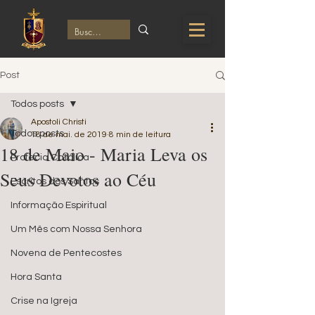
Post
Todos posts
Apostoli Christi
Todos posts
18 de mai. de 2019
8 min de leitura
18 de Maio - Maria Leva os
Profecia Católica
Seus Devotos ao Céu
Escritos dos Santos
Informação Espiritual
Um Mês com Nossa Senhora
Novena de Pentecostes
Hora Santa
Crise na Igreja