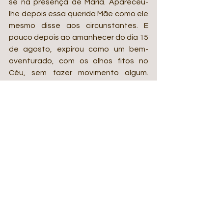
se na presença de Maria. Apareceu-
lhe depois essa querida Mãe como ele 
mesmo disse aos circunstantes. E 
pouco depois ao amanhecer do dia 15 
de agosto, expirou como um bem-
aventurado, com os olhos fitos no 
Céu, sem fazer movimento algum. 
Tendo-lhe alguém apresentado a 
imagem de Maria e notando que ele 
não se interessava mais por ela, 
conheceram os presentes que 
Estanislau passara desta à melhor 
vida no Céu. Já havia partido para ir 
beijar os pés de sua Rainha no Paraíso.