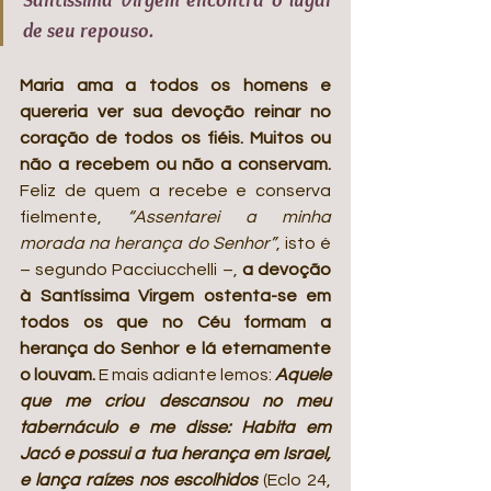
de seu repouso. 
Maria ama a todos os homens e 
quereria ver sua devoção reinar no 
coração de todos os fiéis. Muitos ou 
não a recebem ou não a conservam.
Feliz de quem a recebe e conserva 
fielmente, 
“Assentarei a minha 
morada na herança do Senhor”
, isto é 
– segundo Pacciucchelli –, 
a devoção 
à Santíssima Virgem ostenta-se em 
todos os que no Céu formam a 
herança do Senhor e lá eternamente 
o louvam.
 E mais adiante lemos: 
Aquele 
que me criou descansou no meu 
tabernáculo e me disse: Habita em 
Jacó e possui a tua herança em Israel, 
e lança raízes nos escolhidos
 (Eclo 24, 